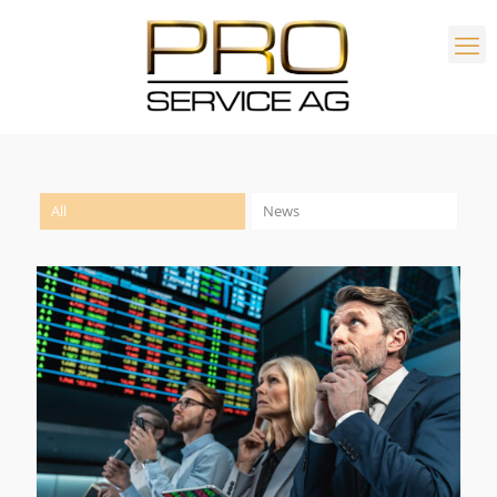
All
News