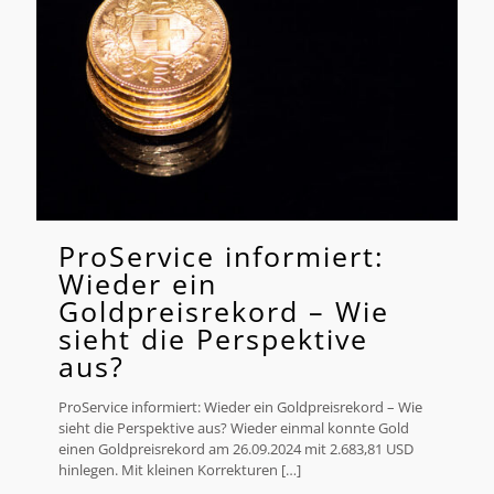
ProService informiert:
Wieder ein
Goldpreisrekord – Wie
sieht die Perspektive
aus?
ProService informiert: Wieder ein Goldpreisrekord – Wie
sieht die Perspektive aus? Wieder einmal konnte Gold
einen Goldpreisrekord am 26.09.2024 mit 2.683,81 USD
hinlegen. Mit kleinen Korrekturen
[…]