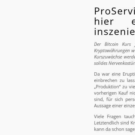
ProServ
hier e
inszenie
Der Bitcoin Kurs 
Kryptowährungen war
Kurszuwächse werde
solides Nervenkostü
Da war eine Erupt
einbrechen zu las
„Produktion“ zu v
vorherigen Kauf ni
sind, für sich per
Aussage einer einze
Viele Fragen tauc
Letztendlich sind K
kann da schon sagen