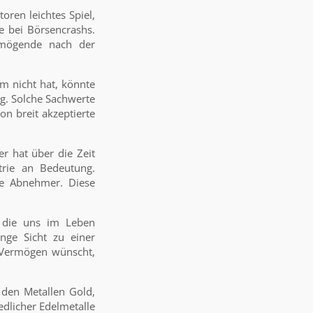
oren leichtes Spiel,
e bei Börsencrashs.
rmögende nach der
üm nicht hat, könnte
g. Solche Sachwerte
on breit akzeptierte
r hat über die Zeit
trie an Bedeutung.
re Abnehmer. Diese
, die uns im Leben
ange Sicht zu einer
n Vermögen wünscht,
 den Metallen Gold,
edlicher Edelmetalle