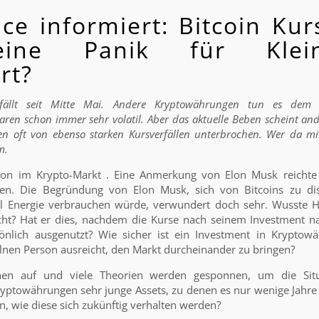
ice informiert: Bitcoin Kur
ine Panik für Klein
rt?
fällt seit Mitte Mai. Andere Kryptowährungen tun es dem B
en schon immer sehr volatil. Aber das aktuelle Beben scheint ande
n oft von ebenso starken Kursverfällen unterbrochen. Wer da mi
m.
ion im Krypto-Markt . Eine Anmerkung von Elon Musk reichte
sen. Die Begründung von Elon Musk, sich von Bitcoins zu dist
iel Energie verbrauchen würde, verwundert doch sehr. Wusste 
cht? Hat er dies, nachdem die Kurse nach seinem Investment n
sönlich ausgenutzt? Wie sicher ist ein Investment in Krypto
lnen Person ausreicht, den Markt durcheinander zu bringen?
hen auf und viele Theorien werden gesponnen, um die Situ
ryptowährungen sehr junge Assets, zu denen es nur wenige Jahre
, wie diese sich zukünftig verhalten werden?