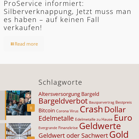
ProService informiert:
Silberverknappung, Jetzt muss man
es haben – auf keinen Fall
verkaufen!
Read more
Schlagworte
Altersversorgung
Bargeld
Bargeldverbot
Bestpreis
Bausparvertrag
Crash
Dollar
0
Bitcoin
Corona Virus
Euro
Edelmetalle
Edelmetalle zu Hause
Geldwerte
Finanzkrise
Evergrande
Gold
Geldwert oder Sachwert