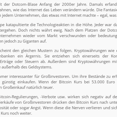
elt der Dotcom-Blase Anfang der 2000er Jahre. Damals erfand
hnen, wie das Internet das Leben verändern würde. Die Fantasie
n jedem Unternehmen, das etwas mit Internet machte – egal, was
pe katapultierte die Technologieaktien in die Höhe. Jeder war d
tergehen. Doch nichts währt ewig. Nach dem Platzen der Dotc
Unternehmen wieder vom Markt verschwunden oder bedeutungs
n jedoch zu Giganten auf.
cheint den gleichen Mustern zu folgen. Kryptowährungen wie d
banken ein Ärgernis. Sie entziehen sich einerseits der Ko
 Erträge oder Steuern ab. Außerdem sind Kryptowährungen mit
e außerhalb des Geldsystems.
mmer interessanter für Großinvestoren. Um ihre Bestände zu er
st günstig einkaufen. Wenn der Bitcoin Kurs bei 53.000 Euro 
n Großeinkauf natürlich teuer.
itcoin-Regulierungen, -Verbote usw. wirken sich negativ auf de
rkäufe von Großinvestoren drücken den Bitcoin Kurs nach unt
sität oder sogar Angst. Wenn diese die Nerven verlieren und sic
r Kurs noch weiter.