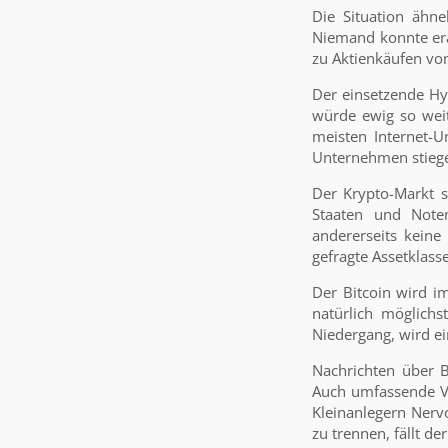
Die Situation ähn
Niemand konnte era
zu Aktienkäufen vo
Der einsetzende Hy
würde ewig so wei
meisten Internet-
Unternehmen stiege
Der Krypto-Markt s
Staaten und Noten
andererseits keine
gefragte Assetklass
Der Bitcoin wird i
natürlich möglich
Niedergang, wird ei
Nachrichten über B
Auch umfassende Ve
Kleinanlegern Nervo
zu trennen, fällt de