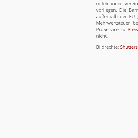
miteinander verei
vorliegen. Die Bar
außerhalb der EU g
Mehrwertsteuer be
ProService zu
Prei
nicht.
Bildrechte:
Shutters