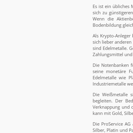
Es ist ein übliches
sich zu günstigere
Wenn die Aktienb
Bodenbildung gleich
Als Krypto-Anleger 
sich lieber andere
sind Edelmetalle. G
Zahlungsmittel und g
Die Notenbanken fü
seine monetäre Fu
Edelmetalle wie P
Industriemetalle we
Die Weißmetalle s
begleiten. Der Bed
Verknappung und da
kann mit Gold, Silbe
Die ProService AG 
Silber, Platin und 