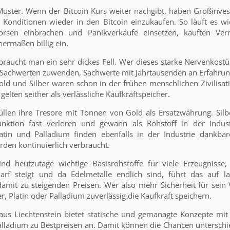
 Muster. Wenn der Bitcoin Kurs weiter nachgibt, haben Großinvest
n Konditionen wieder in den Bitcoin einzukaufen. So läuft es wi
örsen einbrachen und Panikverkäufe einsetzen, kauften Ve
ermaßen billig ein.
braucht man ein sehr dickes Fell. Wer dieses starke Nervenkost
n Sachwerten zuwenden, Sachwerte mit Jahrtausenden an Erfahrun
old und Silber waren schon in der frühen menschlichen Zivilisati
elten seither als verlässliche Kaufkraftspeicher.
llen ihre Tresore mit Tonnen von Gold als Ersatzwährung. Silbe
nktion fast verloren und gewann als Rohstoff in der Indus
latin und Palladium finden ebenfalls in der Industrie dankba
rden kontinuierlich verbraucht.
ind heutzutage wichtige Basisrohstoffe für viele Erzeugnisse
arf steigt und da Edelmetalle endlich sind, führt das auf l
mit zu steigenden Preisen. Wer also mehr Sicherheit für sei
r, Platin oder Palladium zuverlässig die Kaufkraft speichern.
aus Liechtenstein bietet statische und gemanagte Konzepte mit
Palladium zu Bestpreisen an. Damit können die Chancen unterschi