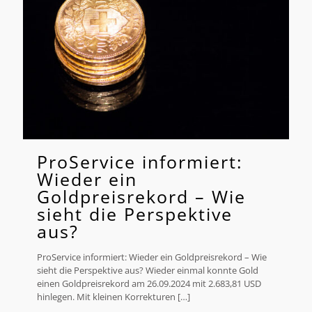
ProService informiert:
Wieder ein
Goldpreisrekord – Wie
sieht die Perspektive
aus?
ProService informiert: Wieder ein Goldpreisrekord – Wie
sieht die Perspektive aus? Wieder einmal konnte Gold
einen Goldpreisrekord am 26.09.2024 mit 2.683,81 USD
hinlegen. Mit kleinen Korrekturen
[…]