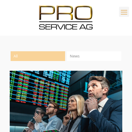
All
News