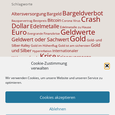
Schlagworte
Bargeldverbot
Altersversorgung
Bargeld
Crash
Bitcoin
Bestpreis
Corona Virus
Bausparvertrag
Dollar
Edelmetalle
Edelmetalle zu Hause
Geldwerte
Euro
Finanzkrise
Evergrande
Gold
Geldwert oder Sachwert
Gold- und
Gold
Silber-Ralley
Gold im Höhenflug
Gold ist am sichersten
und Silber
Internationaler
Hyperinflation
Krise
Krisenvorsorge
Währungsfonds
Lebensversicherung
Cookie-Zustimmung
Minuszinsen
Negativzinsen
Palladium
verwalten
Niedrigzinsen
physische
Platin
ProService
Edelmetalle
Wir verwenden Cookies, um unsere Website und unseren Service zu
AG
Sicherheit
Rente
optimieren.
Rentenniveau sinkt
Silber
Steigende Inflation
Systemfehler im Geld
Vermögensabgabe
Vermögen speichern
Cookies akzeptieren
Vermögensschutz
Vermögenssicherung
Ablehnen
Vermögensspeicher
Zuversicht in