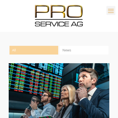
All
News