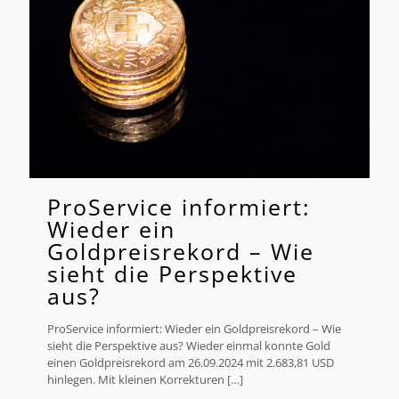
ProService informiert:
Wieder ein
Goldpreisrekord – Wie
sieht die Perspektive
aus?
ProService informiert: Wieder ein Goldpreisrekord – Wie
sieht die Perspektive aus? Wieder einmal konnte Gold
einen Goldpreisrekord am 26.09.2024 mit 2.683,81 USD
hinlegen. Mit kleinen Korrekturen
[…]