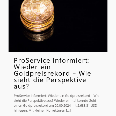
ProService informiert:
Wieder ein
Goldpreisrekord – Wie
sieht die Perspektive
aus?
ProService informiert: Wieder ein Goldpreisrekord – Wie
sieht die Perspektive aus? Wieder einmal konnte Gold
einen Goldpreisrekord am 26.09.2024 mit 2.683,81 USD
hinlegen. Mit kleinen Korrekturen
[…]