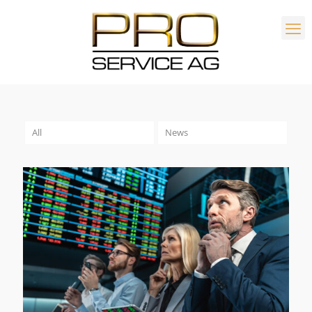
All
News