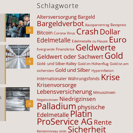
Schlagworte
Altersversorgung
Bargeld
Bargeldverbot
Bestpreis
Bausparvertrag
Crash
Dollar
0
Bitcoin
Corona Virus
Euro
Edelmetalle
Edelmetalle zu Hause
Geldwerte
Finanzkrise
Evergrande
Gold
Geldwert oder Sachwert
0
Gold- und Silber-Ralley
Gold im Höhenflug
Gold ist am
Gold und Silber
sichersten
Hyperinflation
Krise
Internationaler Währungsfonds
Krisenvorsorge
Lebensversicherung
Minuszinsen
s
Niedrigzinsen
Negativzinsen
Palladium
0
physische
Platin
Edelmetalle
ProService AG
Rente
Sicherheit
Rentenniveau sinkt