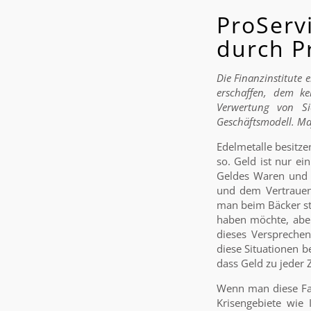
ProSer
durch P
Die Finanzinstitute
erschaffen, dem ke
Verwertung von Sic
Geschäftsmodell. Ma
Edelmetalle besitze
so. Geld ist nur ei
Geldes Waren und L
und dem Vertrauen
man beim Bäcker ste
haben möchte, aber
dieses Versprechens
diese Situationen b
dass Geld zu jeder Z
Wenn man diese Fakt
Krisengebiete wie 