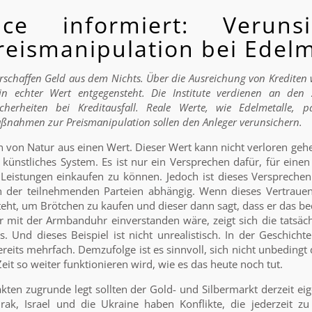
vice informiert: Verunsi
reismanipulation bei Edelm
 erschaffen Geld aus dem Nichts. Über die Ausreichung von Krediten
in echter Wert entgegensteht. Die Institute verdienen an de
herheiten bei Kreditausfall. Reale Werte, wie Edelmetalle, 
ßnahmen zur Preismanipulation sollen den Anleger verunsichern.
n von Natur aus einen Wert. Dieser Wert kann nicht verloren gehen
n künstliches System. Es ist nur ein Versprechen dafür, für ein
eistungen einkaufen zu können. Jedoch ist dieses Verspreche
 der teilnehmenden Parteien abhängig. Wenn dieses Vertrauen
ht, um Brötchen zu kaufen und dieser dann sagt, dass er das be
 mit der Armbanduhr einverstanden wäre, zeigt sich die tatsächl
. Und dieses Beispiel ist nicht unrealistisch. In der Geschich
ereits mehrfach. Demzufolge ist es sinnvoll, sich nicht unbedingt 
eit so weiter funktionieren wird, wie es das heute noch tut.
en zugrunde legt sollten der Gold- und Silbermarkt derzeit eig
Irak, Israel und die Ukraine haben Konflikte, die jederzeit zu