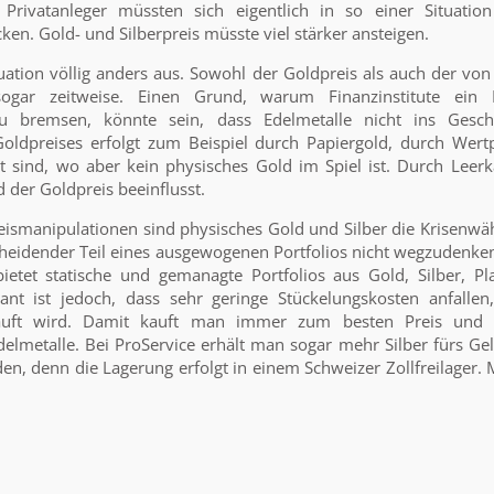
d Privatanleger müssten sich eigentlich in so einer Situatio
ken. Gold- und Silberpreis müsste viel stärker ansteigen.
tuation völlig anders aus. Sowohl der Goldpreis als auch der vo
 sogar zeitweise. Einen Grund, warum Finanzinstitute ein
zu bremsen, könnte sein, dass Edelmetalle nicht ins Gesch
oldpreises erfolgt zum Beispiel durch Papiergold, durch Wert
t sind, wo aber kein physisches Gold im Spiel ist. Durch Leer
d der Goldpreis beeinflusst.
ismanipulationen sind physisches Gold und Silber die Krisenwä
cheidender Teil eines ausgewogenen Portfolios nicht wegzudenken
bietet statische und gemanagte Portfolios aus Gold, Silber, Pl
ant ist jedoch, dass sehr geringe Stückelungskosten anfallen
auft wird. Damit kauft man immer zum besten Preis und 
delmetalle. Bei ProService erhält man sogar mehr Silber fürs Ge
n, denn die Lagerung erfolgt in einem Schweizer Zollfreilager. 