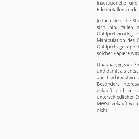
Institutionelle un
Edelmetallen eindec
Jedoch sieht die Si
sich hin, fallen
Goldpreisanstieg 
Manipulation des G
Goldpreis gekoppel
solcher Papiere wir
Unabhängig von Pre
und damit als ents
aus Liechtenstein 
Besonders interess
gekauft und verk
unterschiedlicher E
MWSt. gekauft werde
nicht.