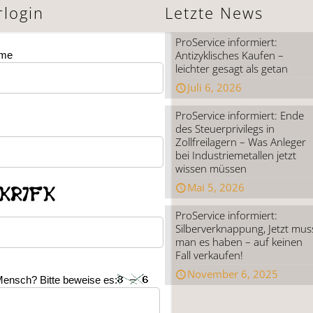
rlogin
Letzte News
ProService informiert:
Antizyklisches Kaufen –
ame
leichter gesagt als getan
Juli 6, 2026
ProService informiert: Ende
des Steuerprivilegs in
Zollfreilagern – Was Anleger
bei Industriemetallen jetzt
wissen müssen
Mai 5, 2026
ProService informiert:
Silberverknappung, Jetzt mus
man es haben – auf keinen
Fall verkaufen!
November 6, 2025
Mensch? Bitte beweise es: