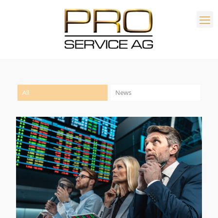
All
News