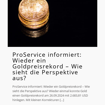
ProService informiert:
Wieder ein
Goldpreisrekord – Wie
sieht die Perspektive
aus?
ProService informiert: Wieder ein Goldpreisrekord – Wie
sieht die Perspektive aus? Wieder einmal konnte Gold
einen Goldpreisrekord am 26.09.2024 mit 2.683,81 USD
hinlegen. Mit kleinen Korrekturen
[…]