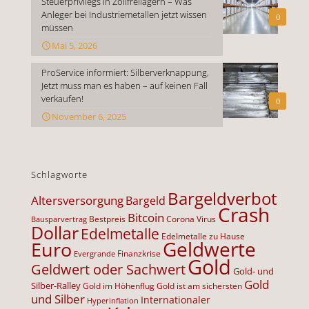
Steuerprivilegs in Zollfreilagern – Was
Anleger bei Industriemetallen jetzt wissen
0
müssen
Mai 5, 2026
ProService informiert: Silberverknappung,
Jetzt muss man es haben – auf keinen Fall
verkaufen!
0
November 6, 2025
Schlagworte
Bargeldverbot
Altersversorgung
Bargeld
Crash
Bitcoin
Bestpreis
Corona Virus
Bausparvertrag
Dollar
Edelmetalle
Edelmetalle zu Hause
Geldwerte
Euro
Finanzkrise
Evergrande
Gold
Geldwert oder Sachwert
Gold- und
Gold
Silber-Ralley
Gold im Höhenflug
Gold ist am sichersten
und Silber
Internationaler
Hyperinflation