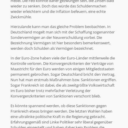
Hebel. Die Fed könnte daher gezwungen sein, die Zinsen bald
wieder zu senken. Doch das würde das Schuldenmachen
wieder erleichtern und die Inflation befeuern, eine echte
Zwickmühle.
Hierzulande kann man das gleiche Problem beobachten. In
Deutschland mogelt man sich mit der Schaffung sogenannter
Sondervermögen an der Neuverschuldung vorbei. Die
Bezeichnung Vermögen ist hier besonders bemerkenswert,
werden doch Schulden als Vermögen bezeichnet.
In der Euro-Zone haben viele der Euro-Länder mittlerweile die
Kontrolle verloren. Die Konvergenzkriterien der Verträge von
Maastricht für den Euro werden von einigen Mitgliedsstaaten
permanent gebrochen. Sogar Deutschland bricht den Vertrag.
Nun hat man erstmals Maßnahmen bzw. Sanktionen ergriffen.
Sogar Frankreich ist dabei, die als zweitgrößte Volkswirtschaft
im Euro bisher trotz mehrfacher Verletzung der
Konvergenzkriterien von Sanktionen verschont blieb.
Es könnte spannend werden, ob diese Sanktionen gegen
Frankreich etwas bringen werden. Die letzten Wahlen haben
eine ultralinke politische Kraft in die Regierung gebracht.
Erfahrungsgemäß sind Linke Politiker sehr liberal gegenüber
Schulden eingestellt und haben daher kein Problem die