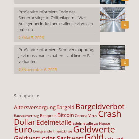
ProService informiert: Ende des
Steuerprivilegs in Zollfreilagern – Was
Anleger bei Industriemetallen jetzt wissen
0
müssen
Mai 5, 2026
ProService informiert: Silberverknappung,
Jetzt muss man es haben – auf keinen Fall
verkaufen!
0
November 6, 2025
Schlagworte
Bargeldverbot
Altersversorgung
Bargeld
Crash
Bitcoin
Bestpreis
Corona Virus
Bausparvertrag
Dollar
Edelmetalle
Edelmetalle zu Hause
Geldwerte
Euro
Finanzkrise
Evergrande
Gold
Geldwert oder Sachwert