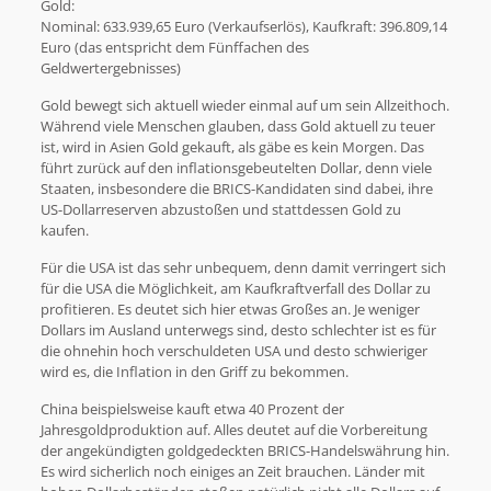
Gold:
Nominal: 633.939,65 Euro (Verkaufserlös), Kaufkraft: 396.809,14
Euro (das entspricht dem Fünffachen des
Geldwertergebnisses)
Gold bewegt sich aktuell wieder einmal auf um sein Allzeithoch.
Während viele Menschen glauben, dass Gold aktuell zu teuer
ist, wird in Asien Gold gekauft, als gäbe es kein Morgen. Das
führt zurück auf den inflationsgebeutelten Dollar, denn viele
Staaten, insbesondere die BRICS-Kandidaten sind dabei, ihre
US-Dollarreserven abzustoßen und stattdessen Gold zu
kaufen.
Für die USA ist das sehr unbequem, denn damit verringert sich
für die USA die Möglichkeit, am Kaufkraftverfall des Dollar zu
profitieren. Es deutet sich hier etwas Großes an. Je weniger
Dollars im Ausland unterwegs sind, desto schlechter ist es für
die ohnehin hoch verschuldeten USA und desto schwieriger
wird es, die Inflation in den Griff zu bekommen.
China beispielsweise kauft etwa 40 Prozent der
Jahresgoldproduktion auf. Alles deutet auf die Vorbereitung
der angekündigten goldgedeckten BRICS-Handelswährung hin.
Es wird sicherlich noch einiges an Zeit brauchen. Länder mit