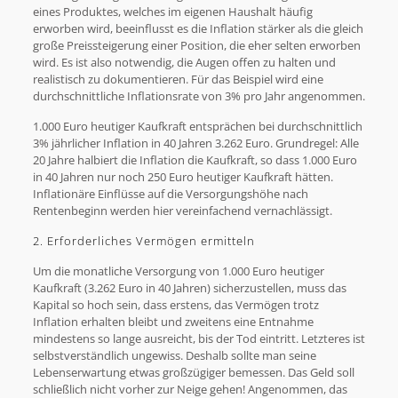
eines Produktes, welches im eigenen Haushalt häufig
erworben wird, beeinflusst es die Inflation stärker als die gleich
große Preissteigerung einer Position, die eher selten erworben
wird. Es ist also notwendig, die Augen offen zu halten und
realistisch zu dokumentieren. Für das Beispiel wird eine
durchschnittliche Inflationsrate von 3% pro Jahr angenommen.
1.000 Euro heutiger Kaufkraft entsprächen bei durchschnittlich
3% jährlicher Inflation in 40 Jahren 3.262 Euro. Grundregel: Alle
20 Jahre halbiert die Inflation die Kaufkraft, so dass 1.000 Euro
in 40 Jahren nur noch 250 Euro heutiger Kaufkraft hätten.
Inflationäre Einflüsse auf die Versorgungshöhe nach
Rentenbeginn werden hier vereinfachend vernachlässigt.
2. Erforderliches Vermögen ermitteln
Um die monatliche Versorgung von 1.000 Euro heutiger
Kaufkraft (3.262 Euro in 40 Jahren) sicherzustellen, muss das
Kapital so hoch sein, dass erstens, das Vermögen trotz
Inflation erhalten bleibt und zweitens eine Entnahme
mindestens so lange ausreicht, bis der Tod eintritt. Letzteres ist
selbstverständlich ungewiss. Deshalb sollte man seine
Lebenserwartung etwas großzügiger bemessen. Das Geld soll
schließlich nicht vorher zur Neige gehen! Angenommen, das