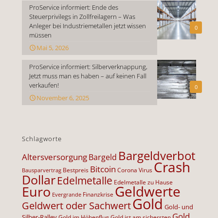
ProService informiert: Ende des
Steuerprivilegs in Zollfreilagern – Was
Anleger bei Industriemetallen jetzt wissen
0
müssen
Mai 5, 2026
ProService informiert: Silberverknappung,
Jetzt muss man es haben – auf keinen Fall
verkaufen!
0
November 6, 2025
Schlagworte
Bargeldverbot
Altersversorgung
Bargeld
Crash
Bitcoin
Bestpreis
Corona Virus
Bausparvertrag
Dollar
Edelmetalle
Edelmetalle zu Hause
Geldwerte
Euro
Finanzkrise
Evergrande
Gold
Geldwert oder Sachwert
Gold- und
Gold
Silber-Ralley
Gold im Höhenflug
Gold ist am sichersten