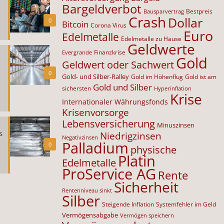
Bargeldverbot
Bestpreis
Bausparvertrag
Crash
Dollar
0
Bitcoin
Corona Virus
Euro
Edelmetalle
Edelmetalle zu Hause
Geldwerte
Finanzkrise
Evergrande
Gold
Geldwert oder Sachwert
0
Gold- und Silber-Ralley
Gold im Höhenflug
Gold ist am
Gold und Silber
sichersten
Hyperinflation
Krise
Internationaler Währungsfonds
Krisenvorsorge
Lebensversicherung
Minuszinsen
s
Niedrigzinsen
Negativzinsen
Palladium
0
physische
Platin
Edelmetalle
ProService AG
Rente
Sicherheit
Rentenniveau sinkt
Silber
Steigende Inflation
Systemfehler im Geld
Vermögensabgabe
Vermögen speichern