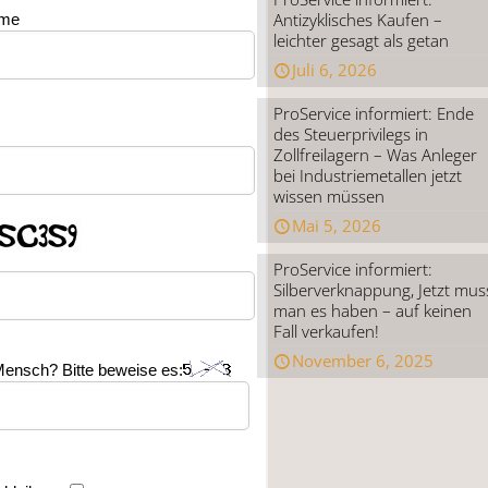
Antizyklisches Kaufen –
ame
leichter gesagt als getan
Juli 6, 2026
ProService informiert: Ende
des Steuerprivilegs in
Zollfreilagern – Was Anleger
bei Industriemetallen jetzt
wissen müssen
Mai 5, 2026
ProService informiert:
Silberverknappung, Jetzt mus
man es haben – auf keinen
Fall verkaufen!
November 6, 2025
Mensch? Bitte beweise es: