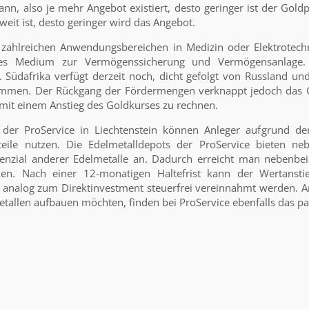
nn, also je mehr Angebot existiert, desto geringer ist der Goldpr
eit ist, desto geringer wird das Angebot.
n zahlreichen Anwendungsbereichen in Medizin oder Elektrotechn
ives Medium zur Vermögenssicherung und Vermögensanlage
. Südafrika verfügt derzeit noch, dicht gefolgt von Russland u
mmen. Der Rückgang der Fördermengen verknappt jedoch das
r mit einem Anstieg des Goldkurses zu rechnen.
er ProService in Liechtenstein können Anleger aufgrund der 
eile nutzen. Die Edelmetalldepots der ProService bieten n
enzial anderer Edelmetalle an. Dadurch erreicht man nebenbei
en. Nach einer 12-monatigen Haltefrist kann der Wertansti
analog zum Direktinvestment steuerfrei vereinnahmt werden. Anl
tallen aufbauen möchten, finden bei ProService ebenfalls das p