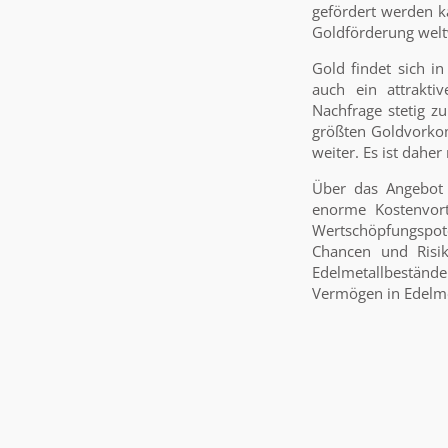
gefördert werden ka
Goldförderung weltw
Gold findet sich i
auch ein attrakt
Nachfrage stetig zu
größten Goldvorko
weiter. Es ist dahe
Über das Angebot d
enorme Kostenvort
Wertschöpfungspot
Chancen und Risik
Edelmetallbestände 
Vermögen in Edelme