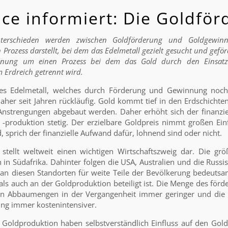
ice informiert: Die Goldfö
terschieden werden zwischen Goldförderung und Goldgewin
Prozess darstellt, bei dem das Edelmetall gezielt gesucht und geför
nnung um einen Prozess bei dem das Gold durch den Einsatz 
 Erdreich getrennt wird.
enes Edelmetall, welches durch Förderung und Gewinnung noch 
daher seit Jahren rückläufig. Gold kommt tief in den Erdschicht
Anstrengungen abgebaut werden. Daher erhöht sich der finanzie
-produktion stetig. Der erzielbare Goldpreis nimmt großen Einf
 sprich der finanzielle Aufwand dafür, lohnend sind oder nicht.
stellt weltweit einen wichtigen Wirtschaftszweig dar. Die gr
 in Südafrika. Dahinter folgen die USA, Australien und die Russi
 an diesen Standorten für weite Teile der Bevölkerung bedeutsa
ls auch an der Goldproduktion beteiligt ist. Die Menge des för
n Abbaumengen in der Vergangenheit immer geringer und die
ung immer kostenintensiver.
Goldproduktion haben selbstverständlich Einfluss auf den Gold