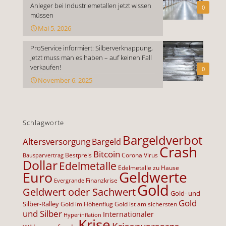
Anleger bei Industriemetallen jetzt wissen
0
müssen
Mai 5, 2026
ProService informiert: Silberverknappung,
Jetzt muss man es haben – auf keinen Fall
verkaufen!
0
November 6, 2025
Schlagworte
Bargeldverbot
Altersversorgung
Bargeld
Crash
Bitcoin
Bestpreis
Corona Virus
Bausparvertrag
Dollar
Edelmetalle
Edelmetalle zu Hause
Geldwerte
Euro
Finanzkrise
Evergrande
Gold
Geldwert oder Sachwert
Gold- und
Gold
Silber-Ralley
Gold im Höhenflug
Gold ist am sichersten
und Silber
Internationaler
Hyperinflation
Krise