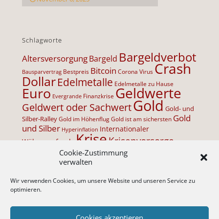
Schlagworte
Bargeldverbot
Altersversorgung
Bargeld
Crash
Bitcoin
Bestpreis
Corona Virus
Bausparvertrag
Dollar
Edelmetalle
Edelmetalle zu Hause
Geldwerte
Euro
Finanzkrise
Evergrande
Gold
Geldwert oder Sachwert
Gold- und
Gold
Silber-Ralley
Gold im Höhenflug
Gold ist am sichersten
und Silber
Internationaler
Hyperinflation
Krise
Krisenvorsorge
Währungsfonds
Lebensversicherung
Cookie-Zustimmung
Minuszinsen
Negativzinsen
Palladium
verwalten
Niedrigzinsen
physische
Platin
ProService
Edelmetalle
Wir verwenden Cookies, um unsere Website und unseren Service zu
AG
Sicherheit
Rente
optimieren.
Rentenniveau sinkt
Silber
Steigende Inflation
Systemfehler im Geld
Vermögensabgabe
Vermögen speichern
Cookies akzeptieren