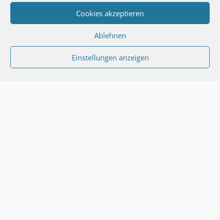
Cookies akzeptieren
Ablehnen
Einstellungen anzeigen
Willkommen bei der
ProService AG
Die ProService AG wurde im Januar 2009 gegründet. Ihr
Geschäftszweck ist es, einem breiten Publikum die direkte